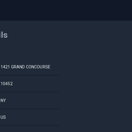
ils
1421 GRAND CONCOURSE
10452
NY
US